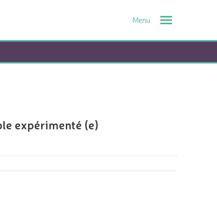
Toggle
navigation
ble expérimenté (e)