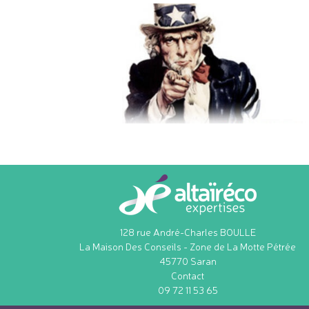
128 rue André-Charles BOULLE
La Maison Des Conseils - Zone de La Motte Pétrée
45770
Saran
Contact
09 72 11 53 65