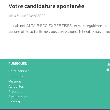
Votre candidature spontanée
Mis à jour le 21 avril 2022
Le cabinet ALTAIR ECO EXPERTISES recrute régulièrement. V
aucune offre actuelle ne vous correspond. N'hésitez pas et pos
RUBRIQUES
Notre cabinet
Solutions
Missions
Actualités
Créateurs
Simulateurs
Contact