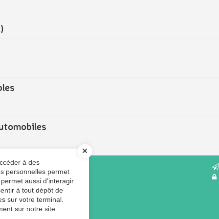
)
bles
 automobiles
accéder à des
RUBRIQUES
ées personnelles permet
Notre cabinet
 permet aussi d’interagir
Solutions
entir à tout dépôt de
Missions
s sur votre terminal.
ent sur notre site.
Actualités