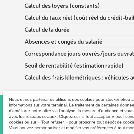
Calcul des loyers (constants)
Calcul du taux réel (coût réel du crédit-bail
Calcul de la durée
Absences et congés du salarié
Correspondance jours ouvrés/jours ouvra
Seuil de rentabilité (estimation rapide)
Calcul des frais kilométriques : véhicules
Nous et nos partenaires utilisons des cookies pour stocker et/ou 
informations sur votre terminal. Le traitement de certaines donn
d'améliorer notre offre via l'analyse, la mesure d'audience et vous
avec les réseaux sociaux. Cliquez sur « Tout accepter » pour cons
cookies ou sur « Tout refuser » pour proscrire tout dépôt de cookie
128 rue André-Charles BOULLE
Vous pouvez personnaliser et modifier vos préférences à tout mom
La Maison Des Conseils - Zone de La Motte Pétrée