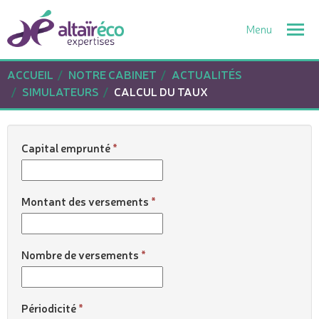
Togg
navi
ACCUEIL
NOTRE CABINET
ACTUALITÉS
SIMULATEURS
CALCUL DU TAUX
Capital emprunté
Montant des versements
Nombre de versements
Périodicité