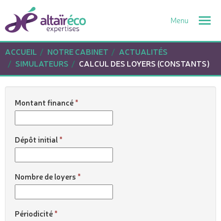
Togg
navi
ACCUEIL
NOTRE CABINET
ACTUALITÉS
SIMULATEURS
CALCUL DES LOYERS (CONSTANTS)
Montant financé
Dépôt initial
Nombre de loyers
Périodicité