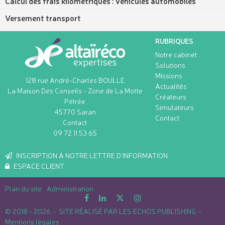
Calcul des frais kilométriques : véhicules automobiles
Versement transport
RUBRIQUES
Notre cabinet
Solutions
Missions
128 rue André-Charles BOULLE
Actualités
La Maison Des Conseils - Zone de La Motte
Créateurs
Pétrée
Simulateurs
45770
Saran
Contact
Contact
09 72 11 53 65
INSCRIPTION À NOTRE LETTRE D'INFORMATION
ESPACE CLIENT
Plan du site
Administration
© 2018 - 2026
SITE RÉALISÉ PAR LES ECHOS PUBLISHING
Mentions légales