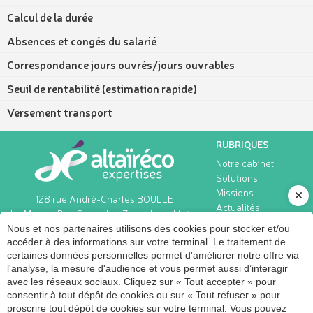
Calcul de la durée
Absences et congés du salarié
Correspondance jours ouvrés/jours ouvrables
Seuil de rentabilité (estimation rapide)
Versement transport
RUBRIQUES
Notre cabinet
Solutions
Missions
128 rue André-Charles BOULLE
Actualités
La Maison Des Conseils - Zone de La Motte
Créateurs
Pétrée
Nous et nos partenaires utilisons des cookies pour stocker et/ou
Simulateurs
45770
Saran
accéder à des informations sur votre terminal. Le traitement de
Contact
certaines données personnelles permet d'améliorer notre offre via
Contact
l'analyse, la mesure d'audience et vous permet aussi d’interagir
09 72 11 53 65
avec les réseaux sociaux. Cliquez sur « Tout accepter » pour
consentir à tout dépôt de cookies ou sur « Tout refuser » pour
INSCRIPTION À NOTRE LETTRE D'INFORMATION
proscrire tout dépôt de cookies sur votre terminal. Vous pouvez