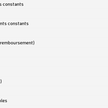
s constants
ents constants
de remboursement)
)
bles