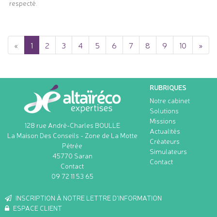
respecté.
«
1
2
3
4
5
6
7
8
9
10
»
RUBRIQUES
Notre cabinet
Solutions
Missions
128 rue André-Charles BOULLE
Actualités
La Maison Des Conseils - Zone de La Motte
Créateurs
Pétrée
Simulateurs
45770
Saran
Contact
Contact
09 72 11 53 65
INSCRIPTION À NOTRE LETTRE D'INFORMATION
ESPACE CLIENT