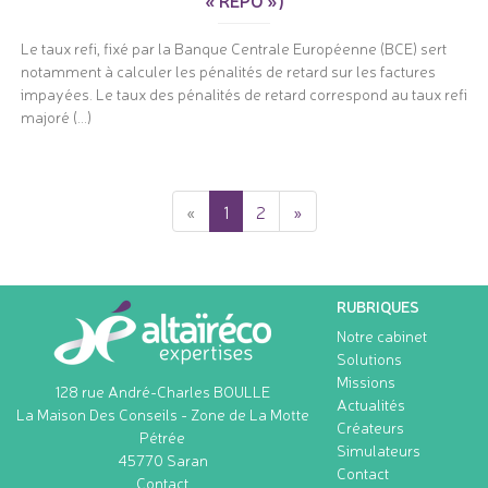
« REPO »)
Le taux refi, fixé par la Banque Centrale Européenne (BCE) sert
notamment à calculer les pénalités de retard sur les factures
impayées. Le taux des pénalités de retard correspond au taux refi
majoré (...)
«
1
2
»
RUBRIQUES
Notre cabinet
Solutions
Missions
128 rue André-Charles BOULLE
Actualités
La Maison Des Conseils - Zone de La Motte
Créateurs
Pétrée
Simulateurs
45770
Saran
Contact
Contact