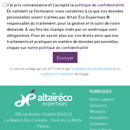
J'ai pris connaissance et j'accepte la
politique de confidentialité
.
En validant ce formulaire, vous consentez à ce que vos données
personnelles soient traitées par
Altaïr Éco Expertises ®
responsable du traitement, pour la gestion et le suivi de votre
demande. À ces fins les champs visés par un astérisque sont
obligatoires. Pour en savoir plus sur vos droits ainsi que nos
traitements et pratiques en matière de données personnelles,
cliquez sur notre
politique de confidentialité
Envoyer
Ce site est protégé par reCAPTCHA et par
la politique de confidentialité
et
les
conditions d'utilisation
de Google.
RUBRIQUES
Notre cabinet
Solutions
Missions
128 rue André-Charles BOULLE
Actualités
La Maison Des Conseils - Zone de La Motte
Créateurs
Pétrée
Simulateurs